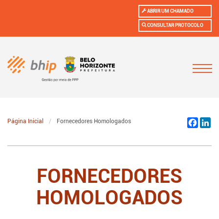
ABRIR UM CHAMADO
CONSULTAR PROTOCOLO
Página Inicial
Fornecedores Homologados
Facebo
Li
FORNECEDORES
HOMOLOGADOS