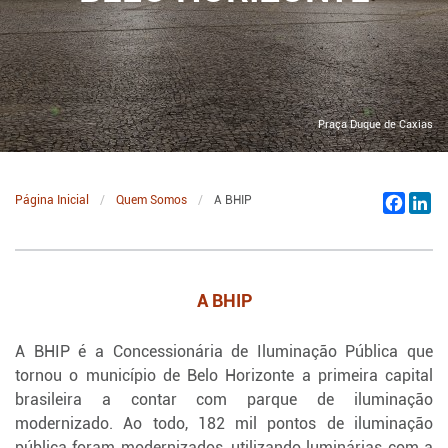
Praça Duque de Caxias
Página Inicial
Quem Somos
A BHIP
Facebo
Li
A BHIP
A BHIP é a Concessionária de Iluminação Pública que
tornou o município de Belo Horizonte a primeira capital
brasileira a contar com parque de iluminação
modernizado. Ao todo, 182 mil pontos de iluminação
pública foram modernizados, utilizando luminárias com a