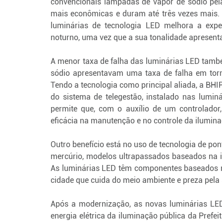
convencionais lâmpadas de vapor de sódio pel
mais econômicas e duram até três vezes mais. 
luminárias de tecnologia LED melhora a expe
noturno, uma vez que a sua tonalidade apresen
A menor taxa de falha das luminárias LED tam
sódio apresentavam uma taxa de falha em torn
Tendo a tecnologia como principal aliada, a BHI
do sistema de telegestão, instalado nas luminá
permite que, com o auxílio de um controlado
eficácia na manutenção e no controle da ilumina
Outro benefício está no uso de tecnologia de po
mercúrio, modelos ultrapassados baseados na in
As luminárias LED têm componentes baseados na
cidade que cuida do meio ambiente e preza pela 
Após a modernização, as novas luminárias LE
energia elétrica da iluminação pública da Prefei