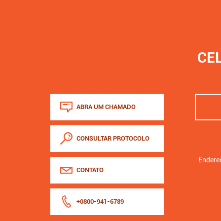
CE
ABRA UM CHAMADO
CONSULTAR PROTOCOLO
Endereç
CONTATO
+0800-941-6789