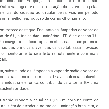
as luminárias LED que, além de iluminarem melhor, são
Outra vantagem é que a coloração da luz emitida pelas
riência do cidadão ao circular pelas vias em período
ta uma melhor reprodução da cor ao olho humano.
bém merece destaque. Enquanto as lâmpadas de vapor de
o de 6%, o índice das luminárias LED é de apenas 1%.
P consegue identificar rapidamente essas falhas por meio
rias das principais avenidas da capital. Essa inovação
r, o monitoramento seja feito remotamente e com mais
ção.
nta, substituindo as lâmpadas a vapor de sódio e vapor de
dústria química e com considerável potencial poluente.
 indústria eletrônica, contribuindo para tornar BH uma
sustentabilidade.
D trarão economia anual de R$ 25 milhões na conta de
tura, além de atender a norma de iluminação brasileira, a