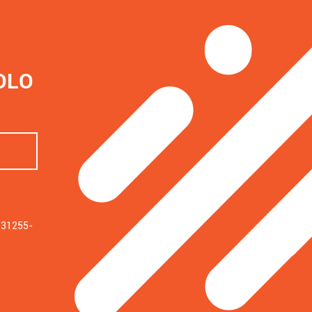
OLO
: 31255-