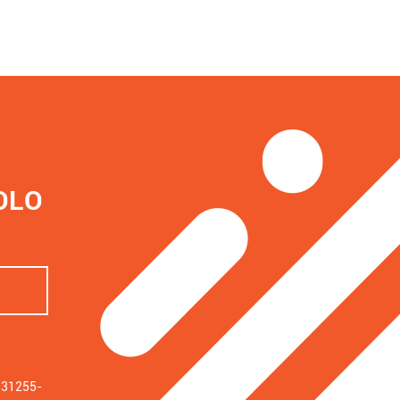
OLO
: 31255-